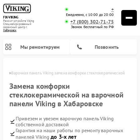
+
Ежедневно, с 10:00 до 20:00
FIX-VIKING
+7 (800) 302-71-75
Ремонт устройств Viking
Специализированный
Звонок бесплатный по РФ
cервисный центр г.
Хабаровск
Мы ремонтируем
Позвонить
овске
Варочная панель Viking замена конфорки стеклокерамической
Замена конфорки
стеклокерамической на варочной
Ремонт микроволновых печей Viking
панели Viking в Хабаровске
Привезем и увезем варочную панель Viking
собственной доставкой
Гарантия на наши работы по ремонту варочных
до 3-х лет
панелей Viking