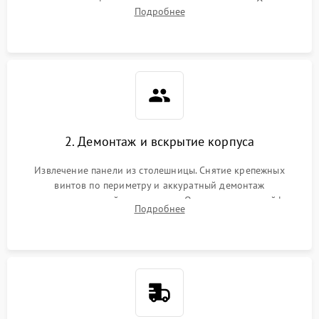
проверка конфорок на равномерность нагрева. Опрос
Подробнее
клиента о симптомах (не включается, не видит посуду,
щелкает).
2. Демонтаж и вскрытие корпуса
Извлечение панели из столешницы. Снятие крепежных
винтов по периметру и аккуратный демонтаж
стеклокерамической поверхности. Отсоединение шлейфов
Подробнее
сенсорного блока для доступа к силовым платам, катушкам
или ТЭНам.