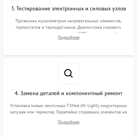
3. Тестирование электронных и силовых узлов
Прозвонка мультиметром нагревательных элементов,
термостатов и термодатчиков. Диагностика силового
модуля, реле, диодных мостов и IGBT-транзисторов (для
Подробнее
индукции). Проверка кранов и газ-контроля (для газовых
панелей).
4. Замена деталей и компонентный ремонт
Установка новых ленточных ТЭНов (Hi-Light), индукторных
катушек или термопар. Перепайка сгоревших элементов на
плате управления, восстановление токопроводящих
Подробнее
дорожек. Очистка контактов и замена поврежденной
проводки.