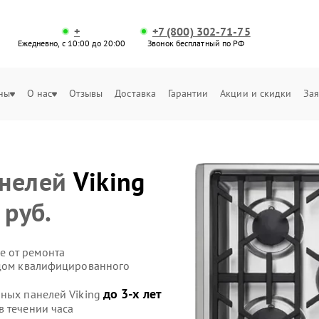
+
+7 (800) 302-71-75
Ежедневно, с 10:00 до 20:00
Звонок бесплатный по РФ
ны
О нас
Отзывы
Доставка
Гарантии
Акции и скидки
Зая
анелей
Viking
 руб.
е от ремонта
здом квалифицированного
до 3-х лет
чных панелей Viking
в течении часа