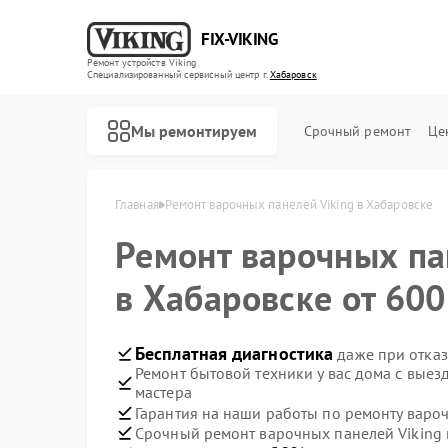
FIX-VIKING
Ремонт устройств Viking
Специализированный cервисный центр г.
Хабаровск
Мы ремонтируем
Срочный ремонт
Це
Главная
Ремонт варочных панелей Viking в Хабаровске
Ремонт варочных п
в Хабаровске от 600
Ремонт духовых шкафов Viking
Ремонт микроволновых печей Viking
Бесплатная диагностика
даже при отказ
Ремонт бытовой техники у вас дома с вые
мастера
Гарантия на наши работы по ремонту варо
Срочный ремонт варочных панелей Viking 