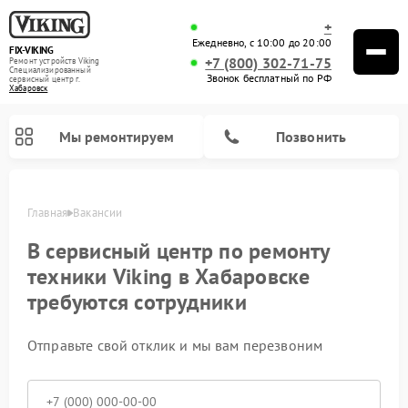
+
Ежедневно, с 10:00 до 20:00
FIX-VIKING
+7 (800) 302-71-75
Ремонт устройств Viking
Специализированный
Звонок бесплатный по РФ
cервисный центр г.
Хабаровск
Мы ремонтируем
Позвонить
Главная
Вакансии
В сервисный центр по ремонту
техники Viking в Хабаровске
требуются сотрудники
Ремонт варочных панелей Viking
Ремонт микроволновых печей Viking
Отправьте свой отклик и мы вам перезвоним